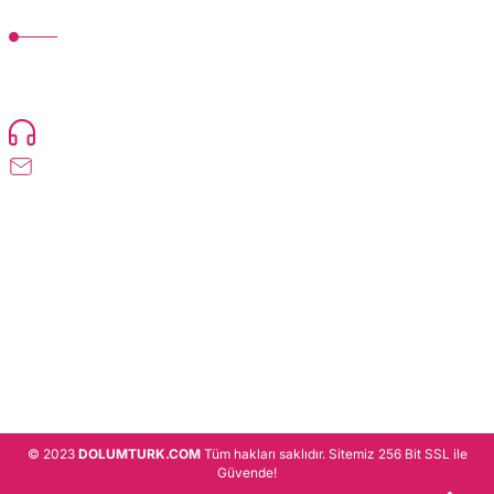
MÜŞTERİ HİZMETLERİ
TonerMAX® 14.000 çeşit ürünle yelpazesi ve operasyonel olarak 160 ülkeye
ürün gönderimi yapan kadrosuyla hizmet vermeye devam etmektedir.
Devamı..
0216 471 73 24
info@dolumturk.com
Üyelik
Kurumsal
Alışveriş
© 2023
DOLUMTURK.COM
Tüm hakları saklıdır. Sitemiz 256 Bit SSL ile
Güvende!