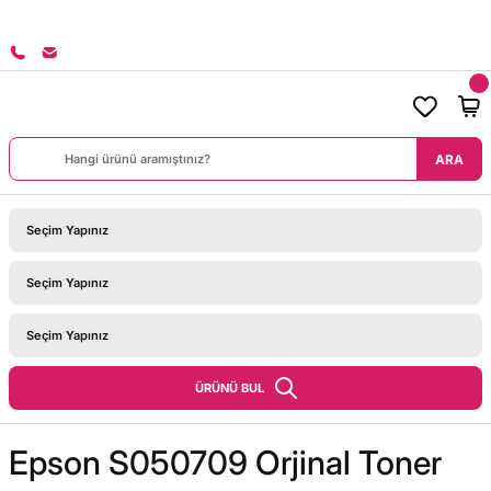
8000 TL ÜZERİ SİPARİŞLERİNİZDE KARGO BEDAVA!
ARA
ÜRÜNÜ BUL
Epson S050709 Orjinal Toner