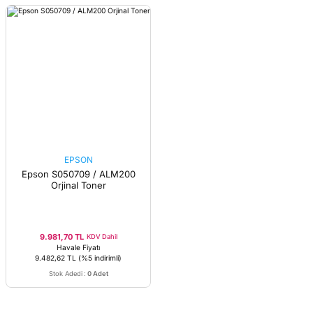
EPSON
Epson S050709 / ALM200
Orjinal Toner
9.981,70 TL
KDV Dahil
Havale Fiyatı
9.482,62 TL
(%5 indirimli)
Stok Adedi
:
0 Adet