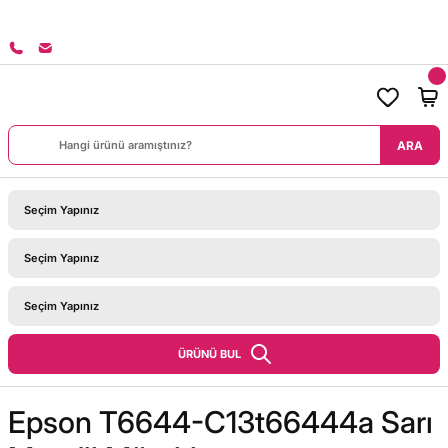
8000 TL ÜZERİ SİPARİŞLERİNİZDE KARGO BEDAVA!
ARA
ÜRÜNÜ BUL
Epson T6644-C13t66444a Sarı