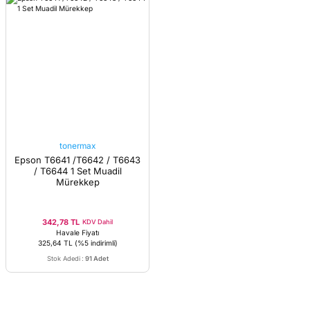
tonermax
Epson T6641 /T6642 / T6643
/ T6644 1 Set Muadil
Mürekkep
342,78 TL
KDV Dahil
Havale Fiyatı
325,64 TL
(%5 indirimli)
Stok Adedi
:
91 Adet