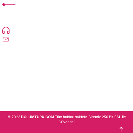
TonerMAX® 14.000 çeşit ürünle yelpazesi ve operasyonel olarak 160 ülkeye
ürün gönderimi yapan kadrosuyla hizmet vermeye devam etmektedir.
Devamı..
0216 471 73 24
info@dolumturk.com
Üyelik
Kurumsal
Alışveriş
© 2023
DOLUMTURK.COM
Tüm hakları saklıdır. Sitemiz 256 Bit SSL ile
Güvende!