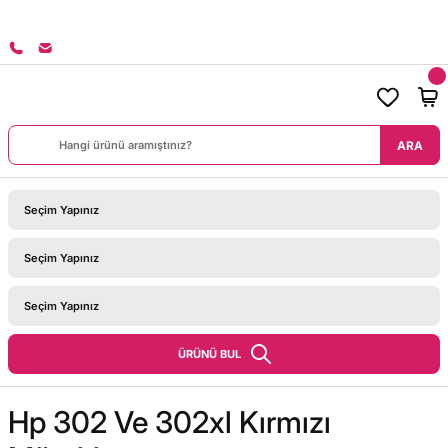
8000 TL ÜZERİ SİPARİŞLERİNİZDE KARGO BEDAVA!
ARA
ÜRÜNÜ BUL
Hp 302 Ve 302xl Kırmızı