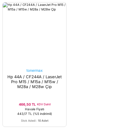
tonermax
Hp 44A / CF244A / LaserJet
Pro M15 / M15a / M15w /
M28a / M28w Çip
466,50 TL
KDV Dahil
Havale Fiyatı
443,17 TL
(%5 indirimli)
Stok Adedi
:
10 Adet