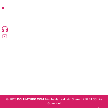
MÜŞTERİ HİZMETLERİ
TonerMAX® 14.000 çeşit ürünle yelpazesi ve operasyonel olarak 160 ülkeye
ürün gönderimi yapan kadrosuyla hizmet vermeye devam etmektedir.
Devamı..
0216 471 73 24
info@dolumturk.com
Üyelik
Kurumsal
Alışveriş
© 2023
DOLUMTURK.COM
Tüm hakları saklıdır. Sitemiz 256 Bit SSL ile
Güvende!