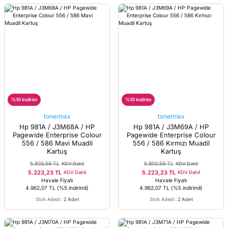
%10 indirim
%10 indirim
tonermax
tonermax
Hp 981A / J3M68A / HP
Hp 981A / J3M69A / HP
Pagewide Enterprise Colour
Pagewide Enterprise Colour
556 / 586 Mavi Muadil
556 / 586 Kırmızı Muadil
Kartuş
Kartuş
5.803,59 TL
5.803,59 TL
KDV Dahil
KDV Dahil
5.223,23 TL
5.223,23 TL
KDV Dahil
KDV Dahil
Havale Fiyatı
Havale Fiyatı
4.962,07 TL
(%5 indirimli)
4.962,07 TL
(%5 indirimli)
Stok Adedi
:
2 Adet
Stok Adedi
:
2 Adet