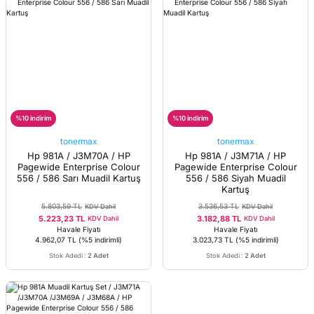
%10 indirim
%10 indirim
tonermax
tonermax
Hp 981A / J3M70A / HP
Hp 981A / J3M71A / HP
Pagewide Enterprise Colour
Pagewide Enterprise Colour
556 / 586 Sarı Muadil Kartuş
556 / 586 Siyah Muadil
Kartuş
5.803,59 TL
3.536,53 TL
KDV Dahil
KDV Dahil
5.223,23 TL
3.182,88 TL
KDV Dahil
KDV Dahil
Havale Fiyatı
Havale Fiyatı
4.962,07 TL
(%5 indirimli)
3.023,73 TL
(%5 indirimli)
Stok Adedi
:
2 Adet
Stok Adedi
:
2 Adet