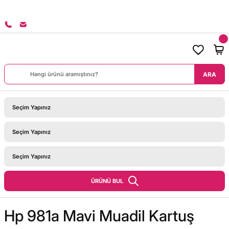
8000 TL ÜZERİ SİPARİŞLERİNİZDE KARGO BEDAVA!
ARA
ÜRÜNÜ BUL
Hp 981a Mavi Muadil Kartuş