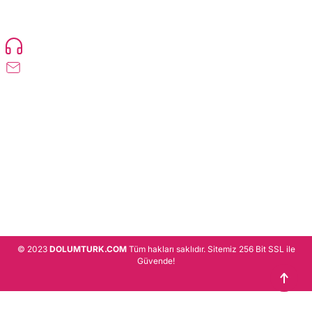
ürün gönderimi yapan kadrosuyla hizmet vermeye devam etmektedir.
Devamı..
0216 471 73 24
info@dolumturk.com
Üyelik
Kurumsal
Alışveriş
© 2023
DOLUMTURK.COM
Tüm hakları saklıdır. Sitemiz 256 Bit SSL ile
Güvende!