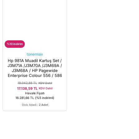
%10 indirim
tonermax
Hp 981A Muadil Kartuş Set /
J3M71A /J3M70A /J3M69A /
J3M68A / HP Pagewide
Enterprise Colour 556 / 586
19.042,88 TL
KDV Dahil
17.138,59 TL
KDV Dahil
Havale Fiyatı
16.281,66 TL
(%5 indirimli)
Stok Adedi
:
2 Adet