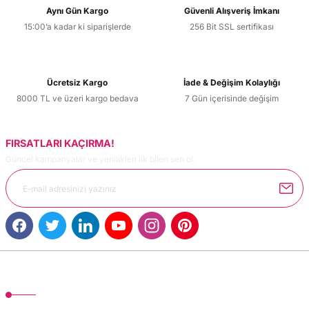
Aynı Gün Kargo
Güvenli Alışveriş İmkanı
15:00’a kadar ki siparişlerde
256 Bit SSL sertifikası
Ücretsiz Kargo
İade & Değişim Kolaylığı
8000 TL ve üzeri kargo bedava
7 Gün içerisinde değişim
FIRSATLARI KAÇIRMA!
Güncel kampanyalar ve yenilikleri ilk bilen sen ol.
MÜŞTERİ HİZMETLERİ
TonerMAX® 14.000 çeşit ürünle yelpazesi ve operasyonel olarak 160 ülkeye