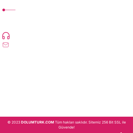
MÜŞTERİ HİZMETLERİ
TonerMAX® 14.000 çeşit ürünle yelpazesi ve operasyonel olarak 160 ülkeye
ürün gönderimi yapan kadrosuyla hizmet vermeye devam etmektedir.
Devamı..
0216 471 73 24
info@dolumturk.com
Üyelik
Kurumsal
Alışveriş
© 2023
DOLUMTURK.COM
Tüm hakları saklıdır. Sitemiz 256 Bit SSL ile
Güvende!