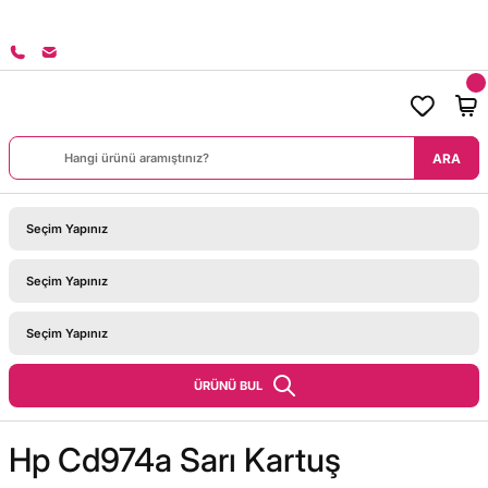
8000 TL ÜZERİ SİPARİŞLERİNİZDE KARGO BEDAVA!
ARA
ÜRÜNÜ BUL
Hp Cd974a Sarı Kartuş