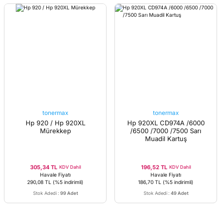
tonermax
tonermax
Hp 920 / Hp 920XL
Hp 920XL CD974A /6000
Mürekkep
/6500 /7000 /7500 Sarı
Muadil Kartuş
305,34 TL
196,52 TL
KDV Dahil
KDV Dahil
Havale Fiyatı
Havale Fiyatı
290,08 TL
(%5 indirimli)
186,70 TL
(%5 indirimli)
Stok Adedi
:
99 Adet
Stok Adedi
:
49 Adet