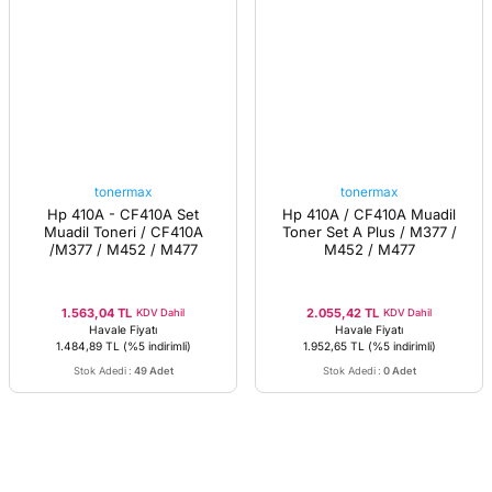
tonermax
tonermax
Hp 410A - CF410A Set
Hp 410A / CF410A Muadil
Muadil Toneri / CF410A
Toner Set A Plus / M377 /
/M377 / M452 / M477
M452 / M477
1.563,04 TL
2.055,42 TL
KDV Dahil
KDV Dahil
Havale Fiyatı
Havale Fiyatı
1.484,89 TL
(%5 indirimli)
1.952,65 TL
(%5 indirimli)
Stok Adedi
:
49 Adet
Stok Adedi
:
0 Adet