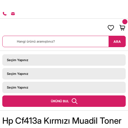
8000 TL ÜZERİ SİPARİŞLERİNİZDE KARGO BEDAVA!
ARA
ÜRÜNÜ BUL
Hp Cf413a Kırmızı Muadil Toner