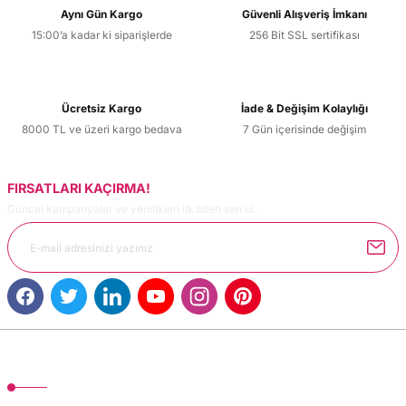
Aynı Gün Kargo
Güvenli Alışveriş İmkanı
15:00’a kadar ki siparişlerde
256 Bit SSL sertifikası
Ücretsiz Kargo
İade & Değişim Kolaylığı
8000 TL ve üzeri kargo bedava
7 Gün içerisinde değişim
FIRSATLARI KAÇIRMA!
Güncel kampanyalar ve yenilikleri ilk bilen sen ol.
MÜŞTERİ HİZMETLERİ
TonerMAX® 14.000 çeşit ürünle yelpazesi ve operasyonel olarak 160 ülkeye