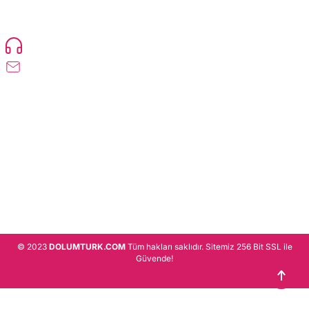
ürün gönderimi yapan kadrosuyla hizmet vermeye devam etmektedir.
Devamı..
0216 471 73 24
info@dolumturk.com
Üyelik
Kurumsal
Alışveriş
© 2023
DOLUMTURK.COM
Tüm hakları saklıdır. Sitemiz 256 Bit SSL ile
Güvende!