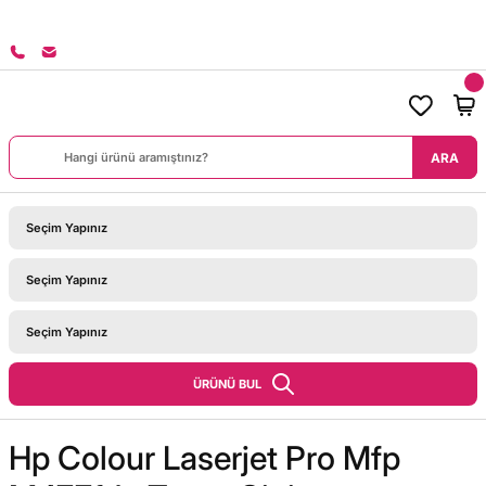
8000 TL ÜZERİ SİPARİŞLERİNİZDE KARGO BEDAVA!
ARA
ÜRÜNÜ BUL
Hp Colour Laserjet Pro Mfp