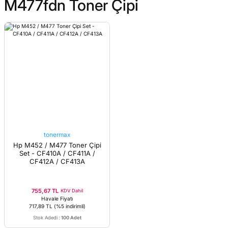
M477fdn Toner Çipi
tonermax
Hp M452 / M477 Toner Çipi
Set - CF410A / CF411A /
CF412A / CF413A
755,67 TL
KDV Dahil
Havale Fiyatı
717,89 TL
(%5 indirimli)
Stok Adedi
:
100 Adet