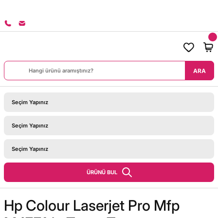
8000 TL ÜZERİ SİPARİŞLERİNİZDE KARGO BEDAVA!
ARA
ÜRÜNÜ BUL
Hp Colour Laserjet Pro Mfp