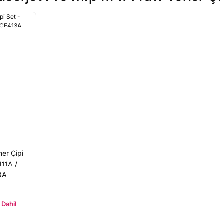
er Çipi
411A /
3A
Dahil