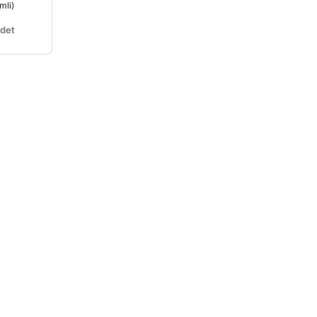
mli)
det