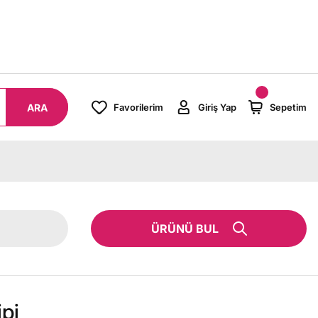
8000 TL ÜZERİ SİPARİŞLERİNİZDE KARGO BEDAVA!
ARA
Favorilerim
Giriş Yap
Sepetim
ÜRÜNÜ BUL
pi