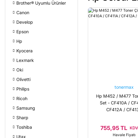
Brother® Uyumlu Ürünler
Canon
Develop
Epson
Hp
Kyocera
Lexmark
Oki
Olivetti
tonermax
Philips
Hp M452 / M477 Ton
Ricoh
Set - CF410A / CF
Samsung
CF412A / CF41
Sharp
Toshiba
755,95 TL
KDV 
Havale Fiyatı
Utax