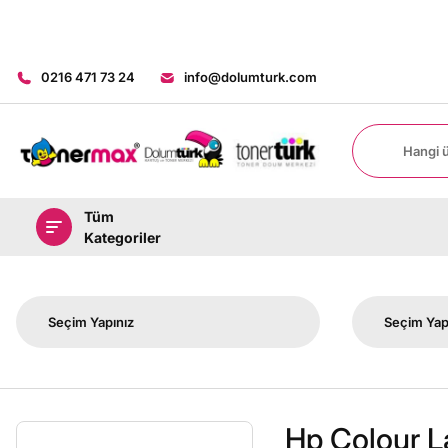
0216 471 73 24
info@dolumturk.com
Tüm
Kategoriler
Hp Colour L