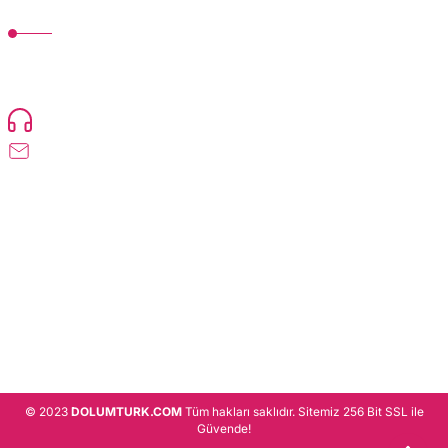
MÜŞTERİ HİZMETLERİ
TonerMAX® 14.000 çeşit ürünle yelpazesi ve operasyonel olarak 160 ülkeye
ürün gönderimi yapan kadrosuyla hizmet vermeye devam etmektedir.
Devamı..
0216 471 73 24
info@dolumturk.com
Üyelik
Kurumsal
Alışveriş
© 2023
DOLUMTURK.COM
Tüm hakları saklıdır. Sitemiz 256 Bit SSL ile
Güvende!