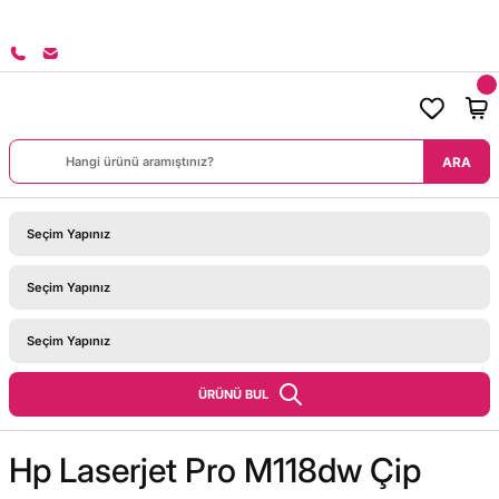
8000 TL ÜZERİ SİPARİŞLERİNİZDE KARGO BEDAVA!
ARA
ÜRÜNÜ BUL
Hp Laserjet Pro M118dw Çip