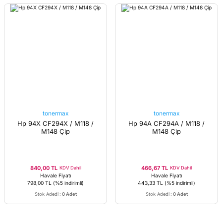
tonermax
tonermax
Hp 94X CF294X / M118 /
Hp 94A CF294A / M118 /
M148 Çip
M148 Çip
840,00 TL
466,67 TL
KDV Dahil
KDV Dahil
Havale Fiyatı
Havale Fiyatı
798,00 TL
(%5 indirimli)
443,33 TL
(%5 indirimli)
Stok Adedi
:
0 Adet
Stok Adedi
:
0 Adet