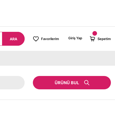
8000 TL ÜZERİ SİPARİŞLERİNİZDE KARGO BEDAVA!
Giriş Yap
ARA
Favorilerim
Sepetim
ÜRÜNÜ BUL