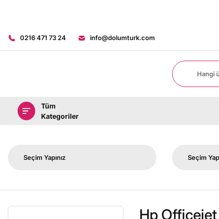
0216 471 73 24
info@dolumturk.com
Tüm
Kategoriler
Hp Officeje