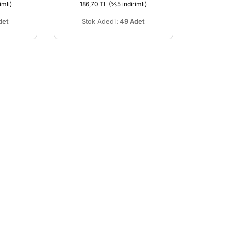
imli)
186,70 TL
(%5 indirimli)
det
Stok Adedi
:
49 Adet