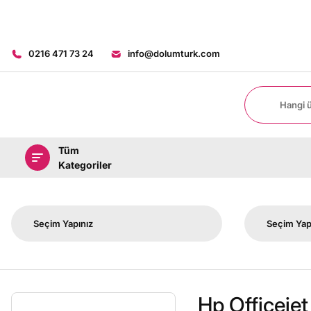
0216 471 73 24
info@dolumturk.com
Tüm
Kategoriler
Hp Officeje