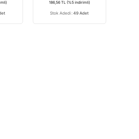
imli)
186,56 TL
(%5 indirimli)
det
Stok Adedi
:
49 Adet