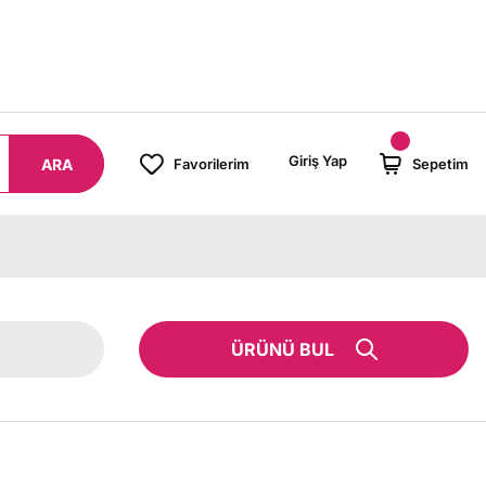
8000 TL ÜZERİ SİPARİŞLERİNİZDE KARGO BEDAVA!
Giriş Yap
ARA
Favorilerim
Sepetim
ÜRÜNÜ BUL