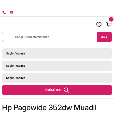
8000 TL ÜZERİ SİPARİŞLERİNİZDE KARGO BEDAVA!
ARA
ÜRÜNÜ BUL
Hp Pagewide 352dw Muadil