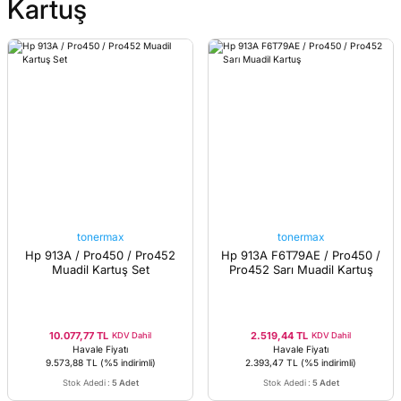
Kartuş
tonermax
tonermax
Hp 913A / Pro450 / Pro452
Hp 913A F6T79AE / Pro450 /
Muadil Kartuş Set
Pro452 Sarı Muadil Kartuş
10.077,77 TL
2.519,44 TL
KDV Dahil
KDV Dahil
Havale Fiyatı
Havale Fiyatı
9.573,88 TL
(%5 indirimli)
2.393,47 TL
(%5 indirimli)
Stok Adedi
:
5 Adet
Stok Adedi
:
5 Adet