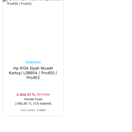
tonermax
Hp 913A Siyah Muadil
Kartuş/ L0R95A / Pro450 /
Pro452
2.834,37 TL
KDV Dahil
Havale Fiyatı
2.692,65 TL
(%5 indirimli)
Stok Adedi
:
2 Adet