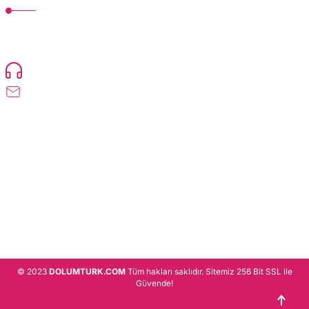
TonerMAX® 14.000 çeşit ürünle yelpazesi ve operasyonel olarak 160 ülkeye
ürün gönderimi yapan kadrosuyla hizmet vermeye devam etmektedir.
Devamı..
0216 471 73 24
info@dolumturk.com
Üyelik
Kurumsal
Alışveriş
© 2023
DOLUMTURK.COM
Tüm hakları saklıdır. Sitemiz 256 Bit SSL ile
Güvende!