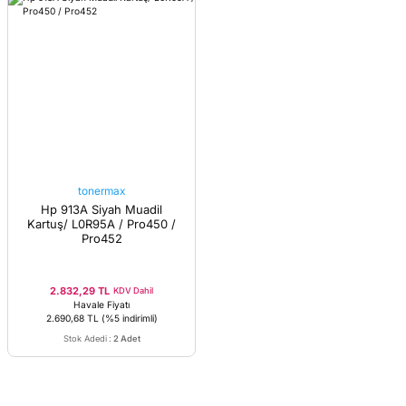
tonermax
Hp 913A Siyah Muadil
Kartuş/ L0R95A / Pro450 /
Pro452
2.832,29 TL
KDV Dahil
Havale Fiyatı
2.690,68 TL
(%5 indirimli)
Stok Adedi
:
2 Adet