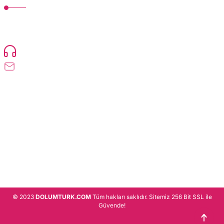
TonerMAX® 14.000 çeşit ürünle yelpazesi ve operasyonel olarak 160 ülkeye
ürün gönderimi yapan kadrosuyla hizmet vermeye devam etmektedir.
Devamı..
0216 471 73 24
info@dolumturk.com
Üyelik
Kurumsal
Alışveriş
© 2023
DOLUMTURK.COM
Tüm hakları saklıdır. Sitemiz 256 Bit SSL ile
Güvende!