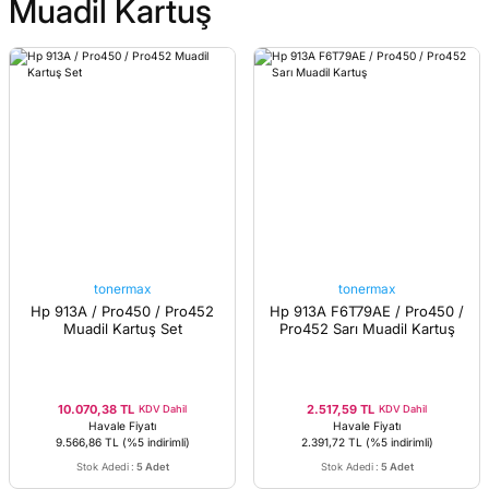
Muadil Kartuş
tonermax
tonermax
Hp 913A / Pro450 / Pro452
Hp 913A F6T79AE / Pro450 /
Muadil Kartuş Set
Pro452 Sarı Muadil Kartuş
10.070,38 TL
2.517,59 TL
KDV Dahil
KDV Dahil
Havale Fiyatı
Havale Fiyatı
9.566,86 TL
(%5 indirimli)
2.391,72 TL
(%5 indirimli)
Stok Adedi
:
5 Adet
Stok Adedi
:
5 Adet