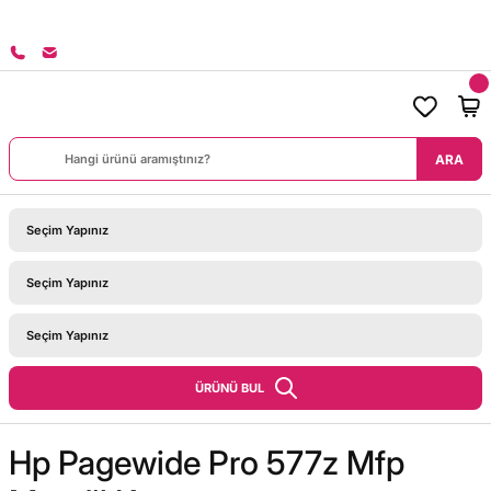
8000 TL ÜZERİ SİPARİŞLERİNİZDE KARGO BEDAVA!
ARA
ÜRÜNÜ BUL
Hp Pagewide Pro 577z Mfp