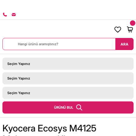
8000 TL ÜZERİ SİPARİŞLERİNİZDE KARGO BEDAVA!
ARA
ÜRÜNÜ BUL
Kyocera Ecosys M4125