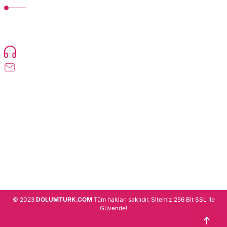
TonerMAX® 14.000 çeşit ürünle yelpazesi ve operasyonel olarak 160 ülkeye
ürün gönderimi yapan kadrosuyla hizmet vermeye devam etmektedir.
Devamı..
0216 471 73 24
info@dolumturk.com
Üyelik
Kurumsal
Alışveriş
© 2023
DOLUMTURK.COM
Tüm hakları saklıdır. Sitemiz 256 Bit SSL ile
Güvende!