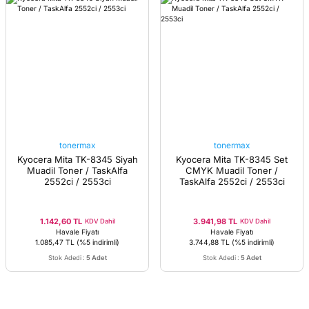
tonermax
tonermax
Kyocera Mita TK-8345 Siyah
Kyocera Mita TK-8345 Set
Muadil Toner / TaskAlfa
CMYK Muadil Toner /
2552ci / 2553ci
TaskAlfa 2552ci / 2553ci
1.142,60 TL
3.941,98 TL
KDV Dahil
KDV Dahil
Havale Fiyatı
Havale Fiyatı
1.085,47 TL
(%5 indirimli)
3.744,88 TL
(%5 indirimli)
Stok Adedi
:
5 Adet
Stok Adedi
:
5 Adet