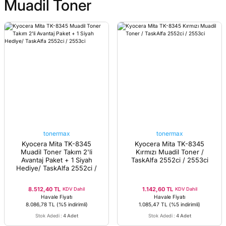
Muadil Toner
tonermax
tonermax
Kyocera Mita TK-8345
Kyocera Mita TK-8345
Muadil Toner Takım 2'li
Kırmızı Muadil Toner /
Avantaj Paket + 1 Siyah
TaskAlfa 2552ci / 2553ci
Hediye/ TaskAlfa 2552ci /
2553ci
8.512,40 TL
1.142,60 TL
KDV Dahil
KDV Dahil
Havale Fiyatı
Havale Fiyatı
8.086,78 TL
(%5 indirimli)
1.085,47 TL
(%5 indirimli)
Stok Adedi
:
4 Adet
Stok Adedi
:
4 Adet