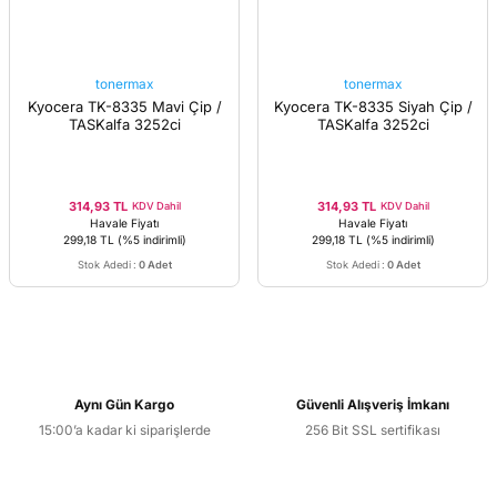
tonermax
tonermax
Kyocera TK-8335 Mavi Çip /
Kyocera TK-8335 Siyah Çip /
TASKalfa 3252ci
TASKalfa 3252ci
314,93 TL
314,93 TL
KDV Dahil
KDV Dahil
Havale Fiyatı
Havale Fiyatı
299,18 TL
(%5 indirimli)
299,18 TL
(%5 indirimli)
Stok Adedi
:
0 Adet
Stok Adedi
:
0 Adet
Aynı Gün Kargo
Güvenli Alışveriş İmkanı
15:00’a kadar ki siparişlerde
256 Bit SSL sertifikası