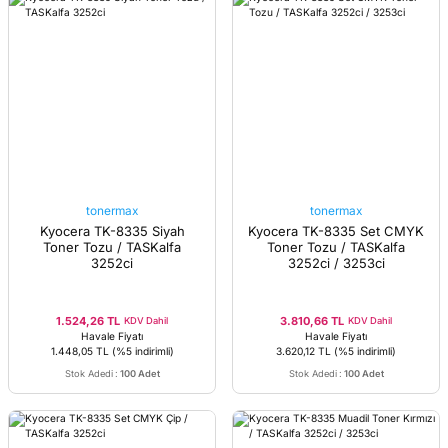
tonermax
tonermax
Kyocera TK-8335 Siyah
Kyocera TK-8335 Set CMYK
Toner Tozu / TASKalfa
Toner Tozu / TASKalfa
3252ci
3252ci / 3253ci
1.524,26 TL
3.810,66 TL
KDV Dahil
KDV Dahil
Havale Fiyatı
Havale Fiyatı
1.448,05 TL
(%5 indirimli)
3.620,12 TL
(%5 indirimli)
Stok Adedi
:
100 Adet
Stok Adedi
:
100 Adet