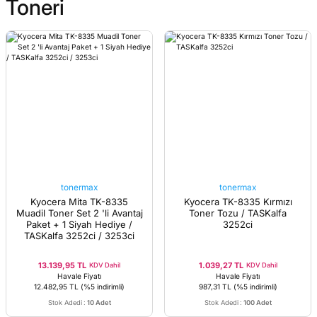
Toneri
tonermax
tonermax
Kyocera Mita TK-8335
Kyocera TK-8335 Kırmızı
Muadil Toner Set 2 'li Avantaj
Toner Tozu / TASKalfa
Paket + 1 Siyah Hediye /
3252ci
TASKalfa 3252ci / 3253ci
13.139,95 TL
1.039,27 TL
KDV Dahil
KDV Dahil
Havale Fiyatı
Havale Fiyatı
12.482,95 TL
(%5 indirimli)
987,31 TL
(%5 indirimli)
Stok Adedi
:
10 Adet
Stok Adedi
:
100 Adet