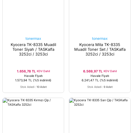
tonermax
tonermax
Kyocera TK-8335 Muadil
Kyocera Mita TK-8335
Toner Siyah / TASKalfa
Muadil Toner Set / TASKalfa
3252ci / 3253ci
3252ci / 3253ci
1.656,78 TL
6.569,97 TL
KDV Dahil
KDV Dahil
Havale Fiyatı
Havale Fiyatı
1.573,94 TL
(%5 indirimli)
6.241,47 TL
(%5 indirimli)
Stok Adedi
:
10 Adet
Stok Adedi
:
9 Adet