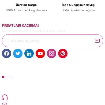
Ücretsiz Kargo
İade & Değişim Kolaylığı
8000 TL ve üzeri kargo bedava
7 Gün içerisinde değişim
FIRSATLARI KAÇIRMA!
Güncel kampanyalar ve yenilikleri ilk bilen sen ol.
MÜŞTERİ HİZMETLERİ
TonerMAX® 14.000 çeşit ürünle yelpazesi ve operasyonel olarak 160 ülkeye
ürün gönderimi yapan kadrosuyla hizmet vermeye devam etmektedir.
Devamı..
0216 471 73 24
info@dolumturk.com