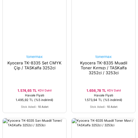
tonermax
tonermax
Kyocera TK-8335 Set CMYK
Kyocera TK-8335 Muadil
Çip / TASKalfa 3252ci
Toner Kırmızı / TASKalfa
3252ci / 3253ci
1.574,65 TL
1.656,78 TL
KDV Dahil
KDV Dahil
Havale Fiyatı
Havale Fiyatı
1.495,92 TL
(%5 indirimli)
1.573,94 TL
(%5 indirimli)
Stok Adedi
:
10 Adet
Stok Adedi
:
10 Adet