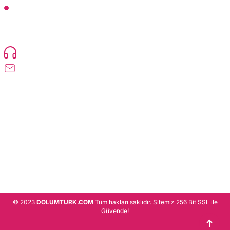
TonerMAX® 14.000 çeşit ürünle yelpazesi ve operasyonel olarak 160 ülkeye
ürün gönderimi yapan kadrosuyla hizmet vermeye devam etmektedir.
Devamı..
0216 471 73 24
info@dolumturk.com
Üyelik
Kurumsal
Alışveriş
© 2023
DOLUMTURK.COM
Tüm hakları saklıdır. Sitemiz 256 Bit SSL ile
Güvende!