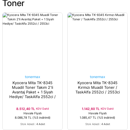
Toner
tonermax
tonermax
Kyocera Mita TK-8345
Kyocera Mita TK-8345
Muadil Toner Takım 2'li
Kırmızı Muadil Toner /
Avantaj Paket + 1 Siyah
TaskAlfa 2552ci / 2553ci
Hediye/ TaskAlfa 2552ci /
2553ci
8.512,40 TL
1.142,60 TL
KDV Dahil
KDV Dahil
Havale Fiyatı
Havale Fiyatı
8.086,78 TL
(%5 indirimli)
1.085,47 TL
(%5 indirimli)
Stok Adedi
:
4 Adet
Stok Adedi
:
4 Adet