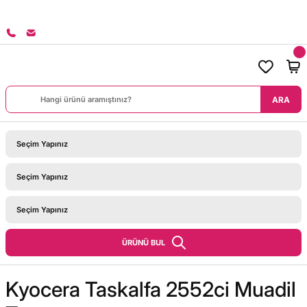
8000 TL ÜZERİ SİPARİŞLERİNİZDE KARGO BEDAVA!
ARA
ÜRÜNÜ BUL
Kyocera Taskalfa 2552ci Muadil