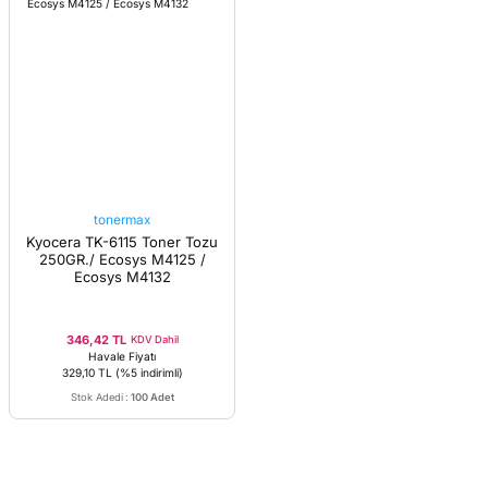
tonermax
Kyocera TK-6115 Toner Tozu
250GR./ Ecosys M4125 /
Ecosys M4132
346,42 TL
KDV Dahil
Havale Fiyatı
329,10 TL
(%5 indirimli)
Stok Adedi
:
100 Adet