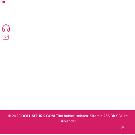
TonerMAX® 14.000 çeşit ürünle yelpazesi ve operasyonel olarak 160 ülkeye
ürün gönderimi yapan kadrosuyla hizmet vermeye devam etmektedir.
Devamı..
0216 471 73 24
info@dolumturk.com
Üyelik
Kurumsal
Alışveriş
© 2023
DOLUMTURK.COM
Tüm hakları saklıdır. Sitemiz 256 Bit SSL ile
Güvende!