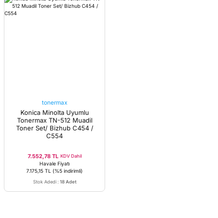
tonermax
Konica Minolta Uyumlu
Tonermax TN-512 Muadil
Toner Set/ Bizhub C454 /
C554
7.552,78 TL
KDV Dahil
Havale Fiyatı
7.175,15 TL
(%5 indirimli)
Stok Adedi
:
18 Adet