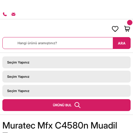
8000 TL ÜZERİ SİPARİŞLERİNİZDE KARGO BEDAVA!
ARA
ÜRÜNÜ BUL
Muratec Mfx C4580n Muadil