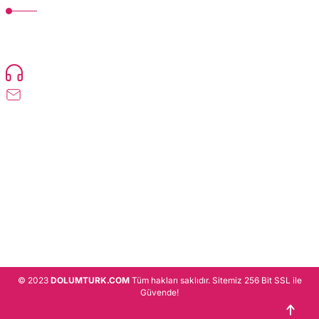
TonerMAX® 14.000 çeşit ürünle yelpazesi ve operasyonel olarak 160 ülkeye
ürün gönderimi yapan kadrosuyla hizmet vermeye devam etmektedir.
Devamı..
0216 471 73 24
info@dolumturk.com
Üyelik
Kurumsal
Alışveriş
© 2023
DOLUMTURK.COM
Tüm hakları saklıdır. Sitemiz 256 Bit SSL ile
Güvende!