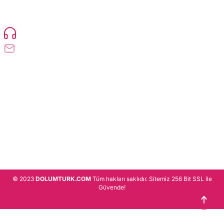
ürün gönderimi yapan kadrosuyla hizmet vermeye devam etmektedir.
Devamı..
0216 471 73 24
info@dolumturk.com
Üyelik
Kurumsal
Alışveriş
© 2023
DOLUMTURK.COM
Tüm hakları saklıdır. Sitemiz 256 Bit SSL ile
Güvende!