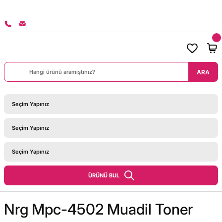
8000 TL ÜZERİ SİPARİŞLERİNİZDE KARGO BEDAVA!
ARA
ÜRÜNÜ BUL
Nrg Mpc-4502 Muadil Toner