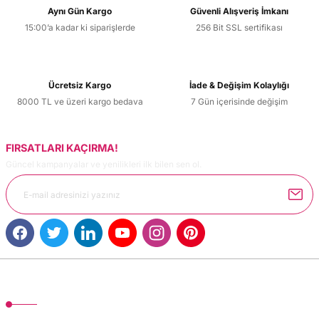
Aynı Gün Kargo
Güvenli Alışveriş İmkanı
15:00’a kadar ki siparişlerde
256 Bit SSL sertifikası
Ücretsiz Kargo
İade & Değişim Kolaylığı
8000 TL ve üzeri kargo bedava
7 Gün içerisinde değişim
FIRSATLARI KAÇIRMA!
Güncel kampanyalar ve yenilikleri ilk bilen sen ol.
MÜŞTERİ HİZMETLERİ
TonerMAX® 14.000 çeşit ürünle yelpazesi ve operasyonel olarak 160 ülkeye