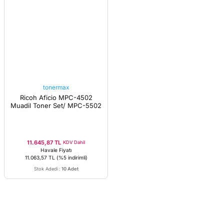
tonermax
Ricoh Aficio MPC-4502
Muadil Toner Set/ MPC-5502
11.645,87 TL
KDV Dahil
Havale Fiyatı
11.063,57 TL
(%5 indirimli)
Stok Adedi
:
10 Adet