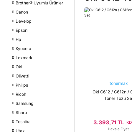
Brother® Uyumlu Ürünler
Canon
Develop
Epson
Hp
Kyocera
Lexmark
Oki
Olivetti
tonermax
Philips
Oki C612 / C612n /
Ricoh
Toner Tozu Se
Samsung
Sharp
Toshiba
3.393,71 TL
KD
Havale Fiyatı
Utax