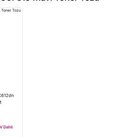
 C612dn
t
V Dahil