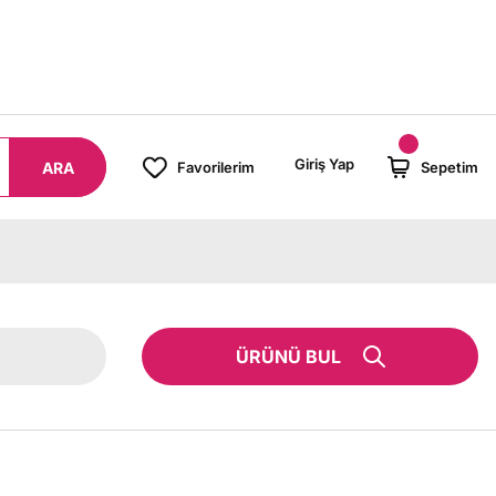
8000 TL ÜZERİ SİPARİŞLERİNİZDE KARGO BEDAVA!
Giriş Yap
ARA
Favorilerim
Sepetim
ÜRÜNÜ BUL