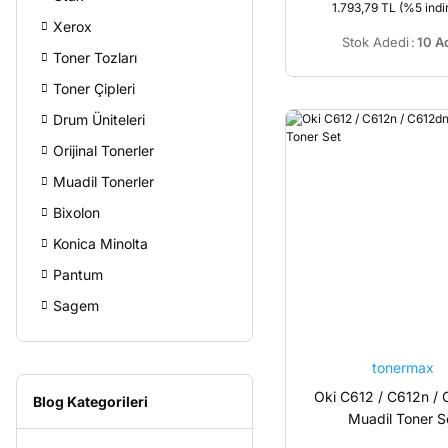
1.793,79 TL
(%5 indir
Xerox
Stok Adedi
:
10 A
Toner Tozları
Toner Çipleri
Drum Üniteleri
Orijinal Tonerler
Muadil Tonerler
Bixolon
Konica Minolta
Pantum
Sagem
tonermax
Oki C612 / C612n /
Blog Kategorileri
Muadil Toner S