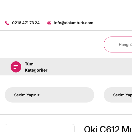
0216 471 73 24
info@dolumturk.com
Tüm
Kategoriler
Oki C612 Mu