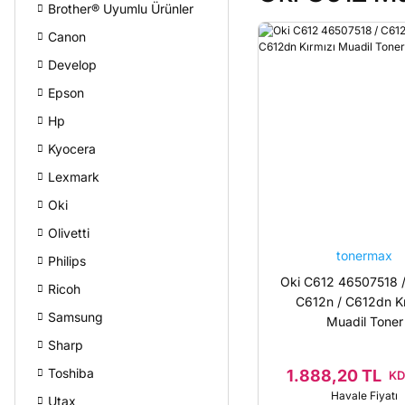
Brother® Uyumlu Ürünler
Canon
Develop
Epson
Hp
Kyocera
Lexmark
Oki
Olivetti
tonermax
Philips
Oki C612 46507518 /
Ricoh
C612n / C612dn Kı
Samsung
Muadil Toner
Sharp
Toshiba
1.888,20 TL
KD
Havale Fiyatı
Utax