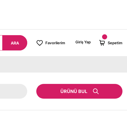
8000 TL ÜZERİ SİPARİŞLERİNİZDE KARGO BEDAVA!
Giriş Yap
ARA
Favorilerim
Sepetim
ÜRÜNÜ BUL