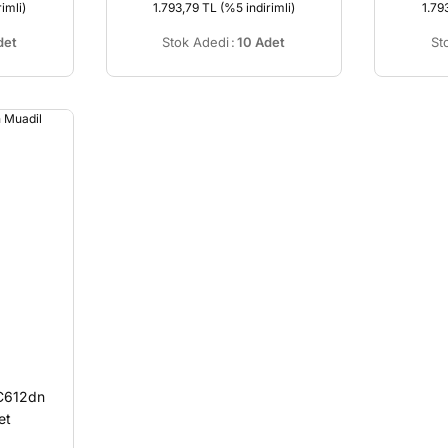
imli)
1.793,79 TL
(%5 indirimli)
1.79
det
Stok Adedi
:
10 Adet
St
 C612dn
et