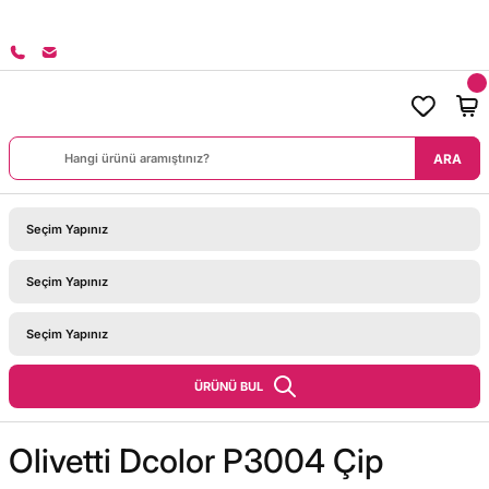
8000 TL ÜZERİ SİPARİŞLERİNİZDE KARGO BEDAVA!
ARA
ÜRÜNÜ BUL
Olivetti Dcolor P3004 Çip