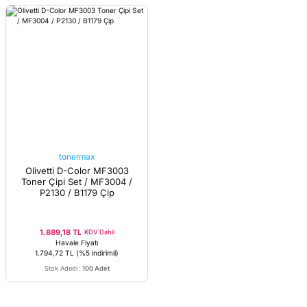
tonermax
Olivetti D-Color MF3003
Toner Çipi Set / MF3004 /
P2130 / B1179 Çip
1.889,18 TL
KDV Dahil
Havale Fiyatı
1.794,72 TL
(%5 indirimli)
Stok Adedi
:
100 Adet