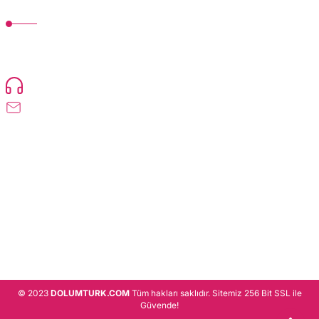
MÜŞTERİ HİZMETLERİ
TonerMAX® 14.000 çeşit ürünle yelpazesi ve operasyonel olarak 160 ülkeye
ürün gönderimi yapan kadrosuyla hizmet vermeye devam etmektedir.
Devamı..
0216 471 73 24
info@dolumturk.com
Üyelik
Kurumsal
Alışveriş
© 2023
DOLUMTURK.COM
Tüm hakları saklıdır. Sitemiz 256 Bit SSL ile
Güvende!