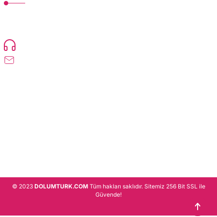
TonerMAX® 14.000 çeşit ürünle yelpazesi ve operasyonel olarak 160 ülkeye
ürün gönderimi yapan kadrosuyla hizmet vermeye devam etmektedir.
Devamı..
0216 471 73 24
info@dolumturk.com
Üyelik
Kurumsal
Alışveriş
© 2023
DOLUMTURK.COM
Tüm hakları saklıdır. Sitemiz 256 Bit SSL ile
Güvende!