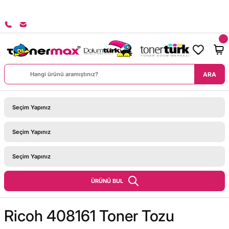
8000 TL ÜZERİ SİPARİŞLERİNİZDE KARGO BEDAVA!
ARA
ÜRÜNÜ BUL
Ricoh 408161 Toner Tozu