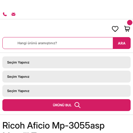
8000 TL ÜZERİ SİPARİŞLERİNİZDE KARGO BEDAVA!
ARA
ÜRÜNÜ BUL
Ricoh Aficio Mp-3055asp