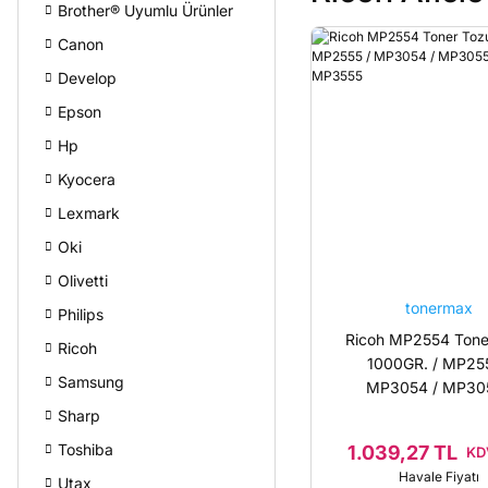
Brother® Uyumlu Ürünler
Canon
Develop
Epson
Hp
Kyocera
Lexmark
Oki
Olivetti
tonermax
Philips
Ricoh MP2554 Tone
Ricoh
1000GR. / MP255
Samsung
MP3054 / MP305
MP3554 / MP3
Sharp
Toshiba
1.039,27 TL
KDV
Havale Fiyatı
Utax