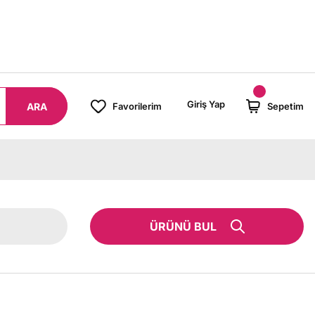
8000 TL ÜZERİ SİPARİŞLERİNİZDE KARGO BEDAVA!
Giriş Yap
ARA
Favorilerim
Sepetim
ÜRÜNÜ BUL