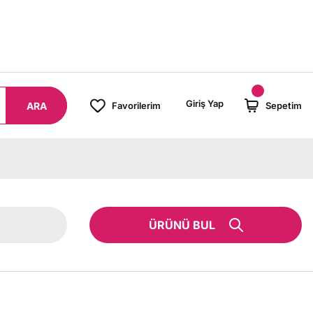
8000 TL ÜZERİ SİPARİŞLERİNİZDE KARGO BEDAVA!
Giriş Yap
ARA
Favorilerim
Sepetim
ÜRÜNÜ BUL