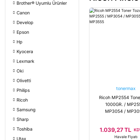
Brother® Uyumlu Ürünler
Canon
Develop
Epson
Hp
Kyocera
Lexmark
Oki
Olivetti
tonermax
Philips
Ricoh MP2554 Tone
Ricoh
1000GR. / MP255
Samsung
MP3054 / MP305
MP3554 / MP3
Sharp
Toshiba
1.039,27 TL
KDV
Havale Fiyatı
Utax