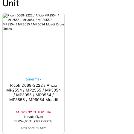
Unit
tonermax
Ricoh D669-2222 / Aficio
MP2554 / MP2555 / MP3054
/ MP3055 / MP3554 /
MP3555 / MP6054 Muadil
Drum Ünitesi
14.373,32 TL
KDV Dahil
Havale Fiyatı
13.654,65 TL
(%5 indirimli)
Stok Adedi
:
0 Adet