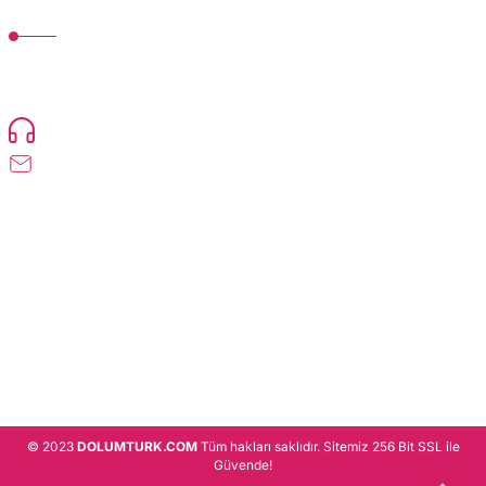
MÜŞTERİ HİZMETLERİ
TonerMAX® 14.000 çeşit ürünle yelpazesi ve operasyonel olarak 160 ülkeye
ürün gönderimi yapan kadrosuyla hizmet vermeye devam etmektedir.
Devamı..
0216 471 73 24
info@dolumturk.com
Üyelik
Kurumsal
Alışveriş
© 2023
DOLUMTURK.COM
Tüm hakları saklıdır. Sitemiz 256 Bit SSL ile
Güvende!