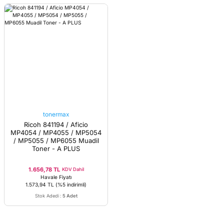
tonermax
Ricoh 841194 / Aficio
MP4054 / MP4055 / MP5054
/ MP5055 / MP6055 Muadil
Toner - A PLUS
1.656,78 TL
KDV Dahil
Havale Fiyatı
1.573,94 TL
(%5 indirimli)
Stok Adedi
:
5 Adet