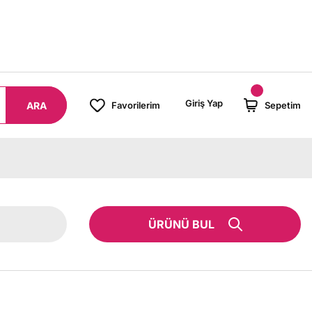
8000 TL ÜZERİ SİPARİŞLERİNİZDE KARGO BEDAVA!
Giriş Yap
ARA
Favorilerim
Sepetim
ÜRÜNÜ BUL