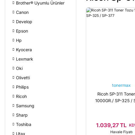
Brother® Uyumlu Ürünler
Canon
Develop
Epson
Hp
Kyocera
Lexmark
Oki
Olivetti
tonermax
Philips
Ricoh SP-311 Tone
Ricoh
1000GR./ SP-325 / 
Samsung
Sharp
Toshiba
1.039,27 TL
KDV
Havale Fiyatı
Utax