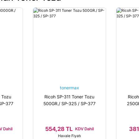
tonermax
r Tozu
Ricoh SP-311 Toner Tozu
Ricoh
SP-377
500GR./ SP-325 / SP-377
250GR
554,28 TL
381
 Dahil
KDV Dahil
Havale Fiyatı