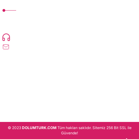
MÜŞTERİ HİZMETLERİ
TonerMAX® 14.000 çeşit ürünle yelpazesi ve operasyonel olarak 160 ülkeye
ürün gönderimi yapan kadrosuyla hizmet vermeye devam etmektedir.
Devamı..
0216 471 73 24
info@dolumturk.com
Üyelik
Kurumsal
Alışveriş
© 2023
DOLUMTURK.COM
Tüm hakları saklıdır. Sitemiz 256 Bit SSL ile
Güvende!