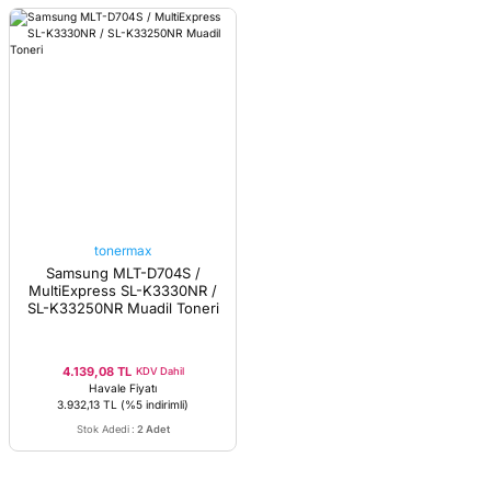
tonermax
Samsung MLT-D704S /
MultiExpress SL-K3330NR /
SL-K33250NR Muadil Toneri
4.139,08 TL
KDV Dahil
Havale Fiyatı
3.932,13 TL
(%5 indirimli)
Stok Adedi
:
2 Adet