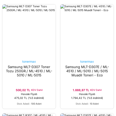
tonermax
tonermax
Samsung MLT-D307 Toner
Samsung MLT-D307E / ML-
Tozu 250GR./ ML-4510 / ML-
4510 / ML-5010 / ML-5015
5010 / ML-5015
Muadil Toneri - Eco
500,02 TL
1.888,87 TL
KDV Dahil
KDV Dahil
Havale Fiyatı
Havale Fiyatı
475,02 TL
(%5 indirimli)
1.794,42 TL
(%5 indirimli)
Stok Adedi
:
100 Adet
Stok Adedi
:
10 Adet