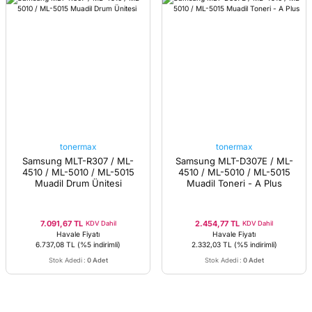
tonermax
tonermax
Samsung MLT-R307 / ML-
Samsung MLT-D307E / ML-
4510 / ML-5010 / ML-5015
4510 / ML-5010 / ML-5015
Muadil Drum Ünitesi
Muadil Toneri - A Plus
7.091,67 TL
2.454,77 TL
KDV Dahil
KDV Dahil
Havale Fiyatı
Havale Fiyatı
6.737,08 TL
(%5 indirimli)
2.332,03 TL
(%5 indirimli)
Stok Adedi
:
0 Adet
Stok Adedi
:
0 Adet