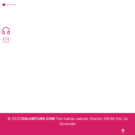
TonerMAX® 14.000 çeşit ürünle yelpazesi ve operasyonel olarak 160 ülkeye
ürün gönderimi yapan kadrosuyla hizmet vermeye devam etmektedir.
Devamı..
0216 471 73 24
info@dolumturk.com
Üyelik
Kurumsal
Alışveriş
© 2023
DOLUMTURK.COM
Tüm hakları saklıdır. Sitemiz 256 Bit SSL ile
Güvende!