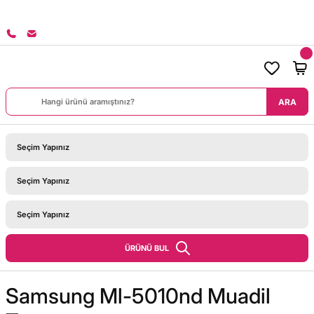
8000 TL ÜZERİ SİPARİŞLERİNİZDE KARGO BEDAVA!
ARA
ÜRÜNÜ BUL
Samsung Ml-5010nd Muadil