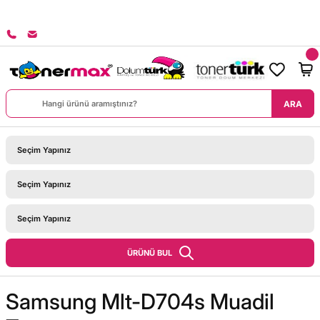
8000 TL ÜZERİ SİPARİŞLERİNİZDE KARGO BEDAVA!
ARA
ÜRÜNÜ BUL
Samsung Mlt-D704s Muadil