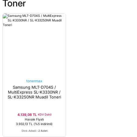
Toner
tonermax
Samsung MLT-D704S /
MultiExpress SL-K3330NR /
SL-K33250NR Muadil Toneri
4.139,08 TL
KDV Dahil
Havale Fiyatı
3.932,13 TL
(%5 indirimli)
Stok Adedi
:
2 Adet