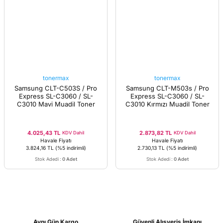
tonermax
tonermax
Samsung CLT-C503S / Pro
Samsung CLT-M503s / Pro
Express SL-C3060 / SL-
Express SL-C3060 / SL-
C3010 Mavi Muadil Toner
C3010 Kırmızı Muadil Toner
4.025,43 TL
2.873,82 TL
KDV Dahil
KDV Dahil
Havale Fiyatı
Havale Fiyatı
3.824,16 TL
(%5 indirimli)
2.730,13 TL
(%5 indirimli)
Stok Adedi
:
0 Adet
Stok Adedi
:
0 Adet
Aynı Gün Kargo
Güvenli Alışveriş İmkanı