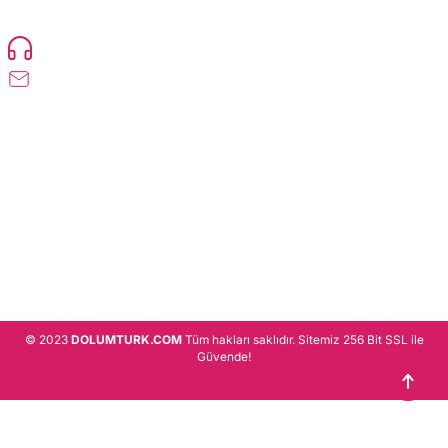
Devamı..
0216 471 73 24
info@dolumturk.com
Üyelik
Kurumsal
Alışveriş
© 2023
DOLUMTURK.COM
Tüm hakları saklıdır. Sitemiz 256 Bit SSL ile
Güvende!