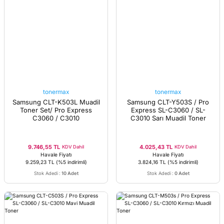
tonermax
tonermax
Samsung CLT-K503L Muadil
Samsung CLT-Y503S / Pro
Toner Set/ Pro Express
Express SL-C3060 / SL-
C3060 / C3010
C3010 Sarı Muadil Toner
9.746,55 TL
4.025,43 TL
KDV Dahil
KDV Dahil
Havale Fiyatı
Havale Fiyatı
9.259,23 TL
(%5 indirimli)
3.824,16 TL
(%5 indirimli)
Stok Adedi
:
10 Adet
Stok Adedi
:
0 Adet