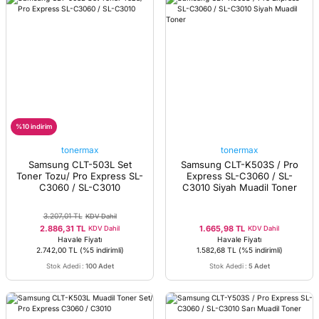
%10 indirim
tonermax
tonermax
Samsung CLT-503L Set
Samsung CLT-K503S / Pro
Toner Tozu/ Pro Express SL-
Express SL-C3060 / SL-
C3060 / SL-C3010
C3010 Siyah Muadil Toner
3.207,01 TL
KDV Dahil
2.886,31 TL
1.665,98 TL
KDV Dahil
KDV Dahil
Havale Fiyatı
Havale Fiyatı
2.742,00 TL
(%5 indirimli)
1.582,68 TL
(%5 indirimli)
Stok Adedi
:
100 Adet
Stok Adedi
:
5 Adet