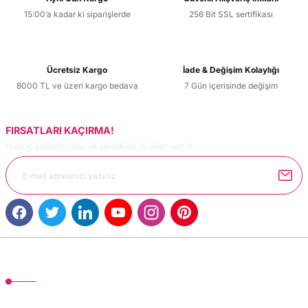
15:00’a kadar ki siparişlerde
256 Bit SSL sertifikası
Ücretsiz Kargo
İade & Değişim Kolaylığı
8000 TL ve üzeri kargo bedava
7 Gün içerisinde değişim
FIRSATLARI KAÇIRMA!
Güncel kampanyalar ve yenilikleri ilk bilen sen ol.
MÜŞTERİ HİZMETLERİ
TonerMAX® 14.000 çeşit ürünle yelpazesi ve operasyonel olarak 160 ülkeye
ürün gönderimi yapan kadrosuyla hizmet vermeye devam etmektedir.