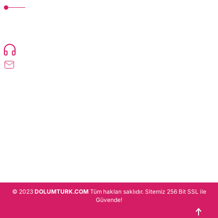
TonerMAX® 14.000 çeşit ürünle yelpazesi ve operasyonel olarak 160 ülkeye
ürün gönderimi yapan kadrosuyla hizmet vermeye devam etmektedir.
Devamı..
0216 471 73 24
info@dolumturk.com
Üyelik
Kurumsal
Alışveriş
© 2023
DOLUMTURK.COM
Tüm hakları saklıdır. Sitemiz 256 Bit SSL ile
Güvende!