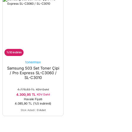
%10 indirim
tonermax
Samsung 503 Set Toner Çipi
/ Pro Express SL-C3060 /
SL-C3010
4.778,83 TL
KDV Dahil
4.300,95 TL
KDV Dahil
Havale Fiyatı
4.085,90 TL
(%5 indirimli)
Stok Adedi
:
0 Adet