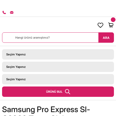
8000 TL ÜZERİ SİPARİŞLERİNİZDE KARGO BEDAVA!
ARA
ÜRÜNÜ BUL
Samsung Pro Express Sl-