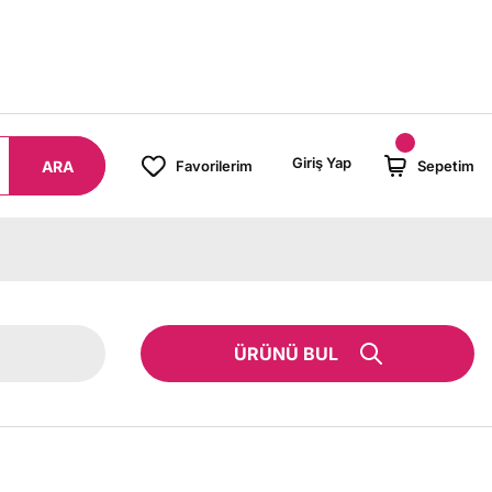
8000 TL ÜZERİ SİPARİŞLERİNİZDE KARGO BEDAVA!
Giriş Yap
ARA
Favorilerim
Sepetim
ÜRÜNÜ BUL