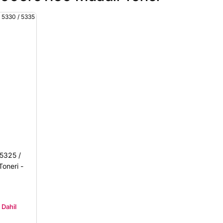
5325 /
oneri -
Dahil