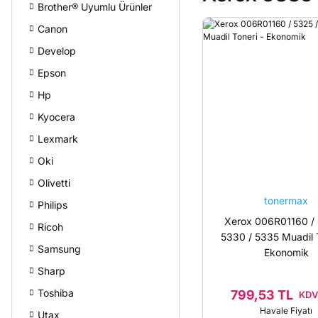
Brother® Uyumlu Ürünler
Canon
Develop
Epson
Hp
Kyocera
Lexmark
Oki
Olivetti
tonermax
Philips
Xerox 006R01160 / 
Ricoh
5330 / 5335 Muadil T
Samsung
Ekonomik
Sharp
Toshiba
799,53 TL
KDV 
Havale Fiyatı
Utax