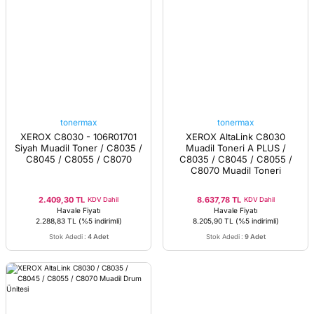
tonermax
tonermax
XEROX C8030 - 106R01701
XEROX AltaLink C8030
Siyah Muadil Toner / C8035 /
Muadil Toneri A PLUS /
C8045 / C8055 / C8070
C8035 / C8045 / C8055 /
C8070 Muadil Toneri
2.409,30 TL
8.637,78 TL
KDV Dahil
KDV Dahil
Havale Fiyatı
Havale Fiyatı
2.288,83 TL
(%5 indirimli)
8.205,90 TL
(%5 indirimli)
Stok Adedi
:
4 Adet
Stok Adedi
:
9 Adet