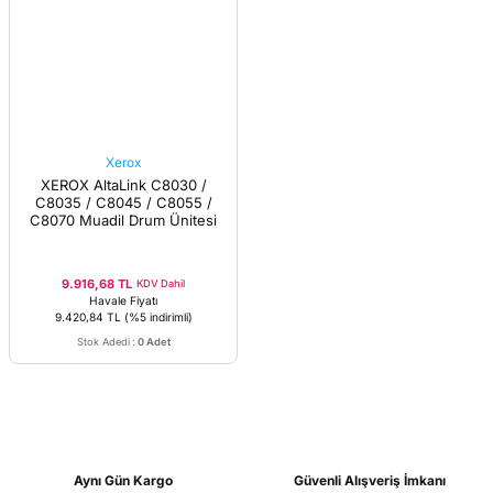
Xerox
XEROX AltaLink C8030 /
C8035 / C8045 / C8055 /
C8070 Muadil Drum Ünitesi
9.916,68 TL
KDV Dahil
Havale Fiyatı
9.420,84 TL
(%5 indirimli)
Stok Adedi
:
0 Adet
Aynı Gün Kargo
Güvenli Alışveriş İmkanı