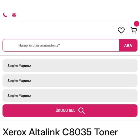
8000 TL ÜZERİ SİPARİŞLERİNİZDE KARGO BEDAVA!
ARA
ÜRÜNÜ BUL
Xerox Altalink C8035 Toner