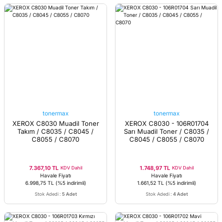
tonermax
tonermax
XEROX C8030 Muadil Toner
XEROX C8030 - 106R01704
Takım / C8035 / C8045 /
Sarı Muadil Toner / C8035 /
C8055 / C8070
C8045 / C8055 / C8070
7.367,10 TL
1.748,97 TL
KDV Dahil
KDV Dahil
Havale Fiyatı
Havale Fiyatı
6.998,75 TL
(%5 indirimli)
1.661,52 TL
(%5 indirimli)
Stok Adedi
:
5 Adet
Stok Adedi
:
4 Adet