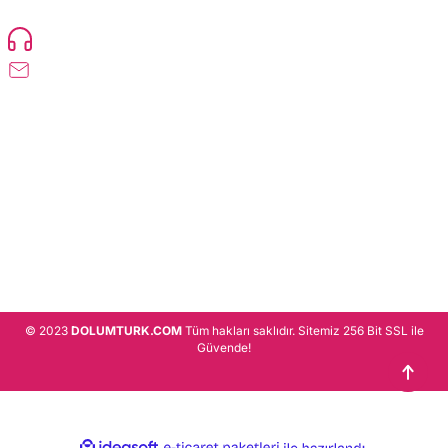
Devamı..
0216 471 73 24
info@dolumturk.com
Üyelik
Kurumsal
Alışveriş
© 2023
DOLUMTURK.COM
Tüm hakları saklıdır. Sitemiz 256 Bit SSL ile
Güvende!
ideasoft
ile