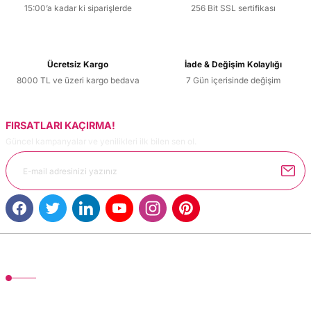
15:00’a kadar ki siparişlerde
256 Bit SSL sertifikası
Ücretsiz Kargo
İade & Değişim Kolaylığı
8000 TL ve üzeri kargo bedava
7 Gün içerisinde değişim
FIRSATLARI KAÇIRMA!
Güncel kampanyalar ve yenilikleri ilk bilen sen ol.
MÜŞTERİ HİZMETLERİ
TonerMAX® 14.000 çeşit ürünle yelpazesi ve operasyonel olarak 160 ülkeye
ürün gönderimi yapan kadrosuyla hizmet vermeye devam etmektedir.