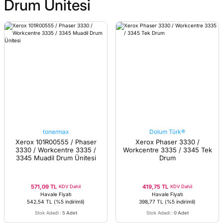
Drum Ünitesi
tonermax
Dolum Türk®
Xerox 101R00555 / Phaser
Xerox Phaser 3330 /
3330 / Workcentre 3335 /
Workcentre 3335 / 3345 Tek
3345 Muadil Drum Ünitesi
Drum
571,09 TL
419,75 TL
KDV Dahil
KDV Dahil
Havale Fiyatı
Havale Fiyatı
542,54 TL
(%5 indirimli)
398,77 TL
(%5 indirimli)
Stok Adedi
:
5 Adet
Stok Adedi
:
0 Adet