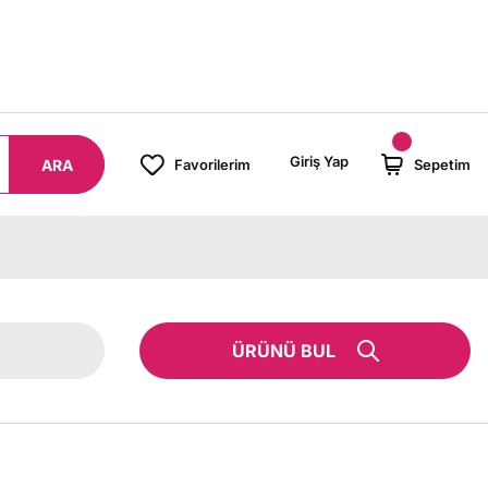
8000 TL ÜZERİ SİPARİŞLERİNİZDE KARGO BEDAVA!
Giriş Yap
ARA
Favorilerim
Sepetim
ÜRÜNÜ BUL