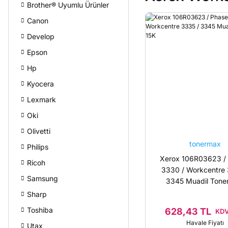
Brother® Uyumlu Ürünler
Canon
Develop
Epson
Hp
Kyocera
Lexmark
Oki
Olivetti
tonermax
Philips
Xerox 106R03623 / 
Ricoh
3330 / Workcentre 
Samsung
3345 Muadil Toner
Sharp
Toshiba
628,43 TL
KDV
Havale Fiyatı
Utax