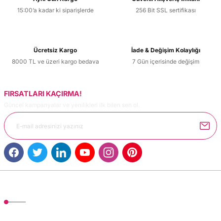
15:00’a kadar ki siparişlerde
256 Bit SSL sertifikası
Ücretsiz Kargo
İade & Değişim Kolaylığı
8000 TL ve üzeri kargo bedava
7 Gün içerisinde değişim
FIRSATLARI KAÇIRMA!
Güncel kampanyalar ve yenilikleri ilk bilen sen ol.
MÜŞTERİ HİZMETLERİ
TonerMAX® 14.000 çeşit ürünle yelpazesi ve operasyonel olarak 160 ülkeye
ürün gönderimi yapan kadrosuyla hizmet vermeye devam etmektedir.