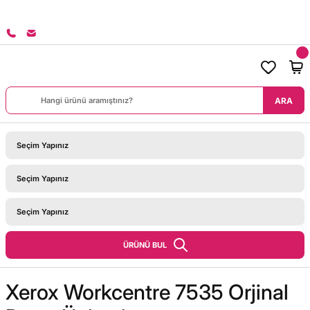
8000 TL ÜZERİ SİPARİŞLERİNİZDE KARGO BEDAVA!
ARA
ÜRÜNÜ BUL
Xerox Workcentre 7535 Orjinal