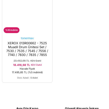
%10 indirim
tonermax
XEROX 013R00662 - 7525
Muadil Drum Ünitesi Set /
7530 / 7535 / 7545 / 7556 /
7740 / 7830 / 7835 / 7855
20.462,98 TL
KDV Dahil
18.416,68 TL
KDV Dahil
Havale Fiyatı
17.495,85 TL
(%5 indirimli)
Stok Adedi
:
0 Adet
Aynı Gün Kargo
Güvenli Alışveriş İmkanı