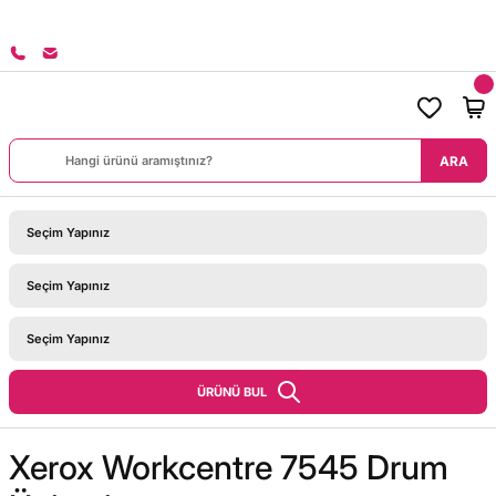
8000 TL ÜZERİ SİPARİŞLERİNİZDE KARGO BEDAVA!
ARA
ÜRÜNÜ BUL
Xerox Workcentre 7545 Drum