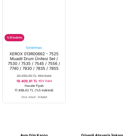
%10 indirim
tonermax
XEROX 013R00662 - 7525
Muadil Drum Ünitesi Set /
7530 / 7535 / 7545 / 7556 /
7740 / 7830 / 7835 / 7855
20.455,46 TL
KDV Dahil
18.409,91 TL
KDV Dahil
Havale Fiyatı
17.489,42 TL
(%5 indirimli)
Stok Adedi
:
0 Adet
Aynı Gün Kargo
Güvenli Alışveriş İmkanı