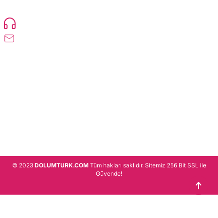
Devamı..
0216 471 73 24
info@dolumturk.com
Üyelik
Kurumsal
Alışveriş
© 2023
DOLUMTURK.COM
Tüm hakları saklıdır. Sitemiz 256 Bit SSL ile
Güvende!