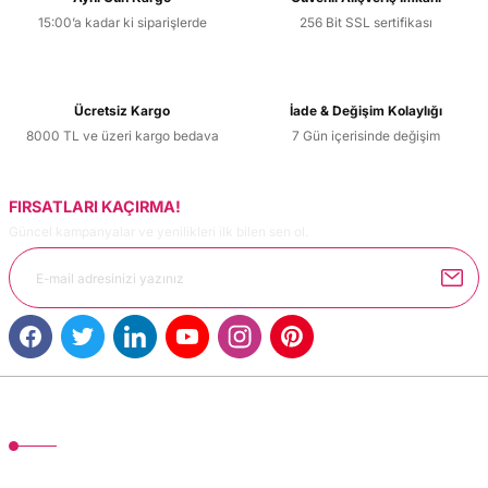
15:00’a kadar ki siparişlerde
256 Bit SSL sertifikası
Ücretsiz Kargo
İade & Değişim Kolaylığı
8000 TL ve üzeri kargo bedava
7 Gün içerisinde değişim
FIRSATLARI KAÇIRMA!
Güncel kampanyalar ve yenilikleri ilk bilen sen ol.
MÜŞTERİ HİZMETLERİ
TonerMAX® 14.000 çeşit ürünle yelpazesi ve operasyonel olarak 160 ülkeye
ürün gönderimi yapan kadrosuyla hizmet vermeye devam etmektedir.