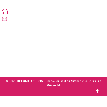
Devamı..
0216 471 73 24
info@dolumturk.com
Üyelik
Kurumsal
Alışveriş
© 2023
DOLUMTURK.COM
Tüm hakları saklıdır. Sitemiz 256 Bit SSL ile
Güvende!